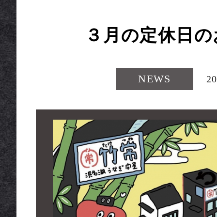
EPT
３月の定休日の
NEWS
20
SON
TO EAT