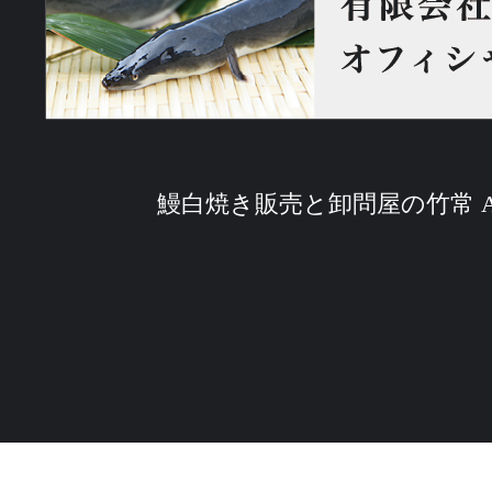
鰻白焼き販売と卸問屋の竹常 All Rig