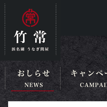
市の国産・浜名湖鰻の白焼き販売
U