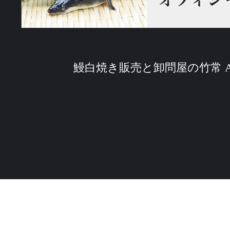
鰻白焼き販売と卸問屋の竹常 All Rig