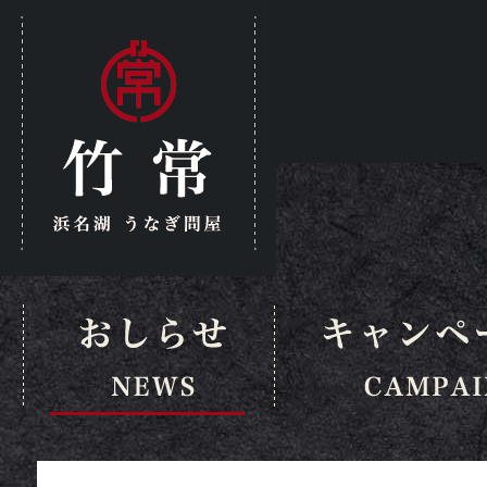
市の国産・浜名湖鰻の白焼き販売
U